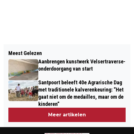
Vorig artikel
Volgend artikel
COLUMN BLIK VAN CO: "DOET 'N
Meest Gelezen
BEVERWIJK GAAT POLY-BOMEN
ANDER VERKEERSBORD WONDEREN?"
Aanbrengen kunstwerk Velsertraverse-
HERPLANTEN
onderdoorgang van start
Santpoort beleeft 40e Agrarische Dag
met traditionele kalverenkeuring: “Het
gaat niet om de medailles, maar om de
kinderen”
Meer artikelen