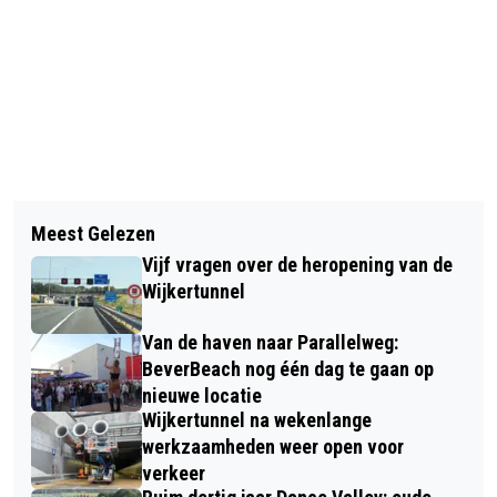
Vorig artikel
Volgend artikel
OP STAP MET DE 'WIJK-UIT' PLUSBUS
Meest Gelezen
RUUD JANSEN WEER ACTIEF OP
Vijf vragen over de heropening van de
KONINGSDAG MET VEEL
Wijkertunnel
BEATLEMUZIEK TIJDEN KONINGSFOER
Van de haven naar Parallelweg:
BeverBeach nog één dag te gaan op
nieuwe locatie
Wijkertunnel na wekenlange
werkzaamheden weer open voor
verkeer