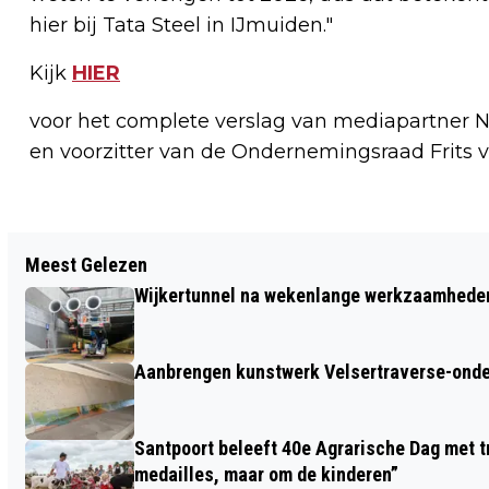
hier bij Tata Steel in IJmuiden."
Kijk
HIER
voor het complete verslag van mediapartner N
en voorzitter van de Ondernemingsraad Frits 
Vorig artikel
Meest Gelezen
VRIJ! BEVERWIJK IN NEDERLANDSE
Wijkertunnel na wekenlange werkzaamheden
TOP-10 VAN SLECHTE SLOGANS
Aanbrengen kunstwerk Velsertraverse-onde
Santpoort beleeft 40e Agrarische Dag met tr
medailles, maar om de kinderen”