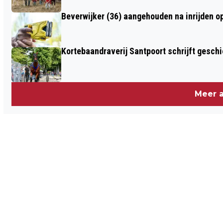
Beverwijker (36) aangehouden na inrijden o
Kortebaandraverij Santpoort schrijft gesc
Meer a