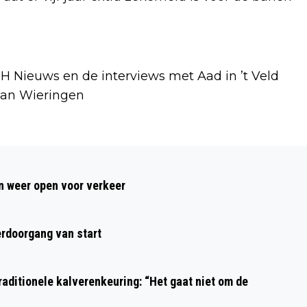
H Nieuws en de interviews met Aad in ’t Veld
van Wieringen
Volgend artikel
BASISSCHOOLLEERLINGEN WILGENROOS
 weer open voor verkeer
PLANTEN FRUITBOMEN IN KADER VAN
NATIONALE BOOMFEESTDAG
rdoorgang van start
aditionele kalverenkeuring: “Het gaat niet om de