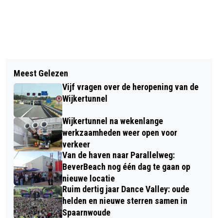
Vorig artikel
Volgend artikel
JUMA BESTAAT 25 JAAR!
Meest Gelezen
KABOUTERPAD IN WIJK AAN ZEE
Vijf vragen over de heropening van de
NODIGT JONGE KINDEREN UIT TOT
Wijkertunnel
BEWEGEN
Wijkertunnel na wekenlange
werkzaamheden weer open voor
verkeer
Van de haven naar Parallelweg:
BeverBeach nog één dag te gaan op
nieuwe locatie
Ruim dertig jaar Dance Valley: oude
helden en nieuwe sterren samen in
Spaarnwoude