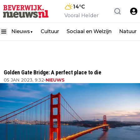
14
°C
Vooral Helder
Nieuws
Cultuur
Sociaal en Welzijn
Natuur
▼
Golden Gate Bridge: A perfect place to die
05 JAN 2023, 9:32
•
NIEUWS