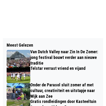
Vorig artikel
Volgend artikel
DAAR GAATZE: VANDAAG MET JOSÉ
Meest Gelezen
THE BEATLES 60 JAAR GELEDEN IN
SCHUIT
Van Dutch Valley naar Zin In De Zomer:
NEDERLAND; IEDERE BABYBOOMER
jong festival bouwt verder aan nieuwe
HEEFT ’T NOG VERS OP HET NETVLIES
traditie
Telstar verrast vriend en vijand
Onder de Parasol sluit zomer af met
cultuur, creativiteit en uitstapje naar
Wijk aan Zee
Gratis rondleidingen door Kasteeltuin