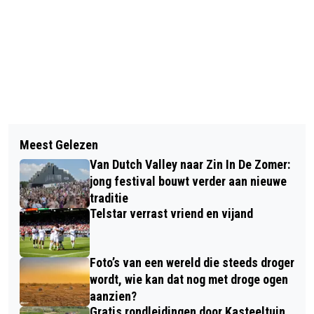
Vorig artikel
Volgend artikel
HARM BALK NIEUWE DIRECTEUR
Meest Gelezen
TENNET COMPENSEERT VERWIJDERD
VEILIGHEIDSREGIO / COMMANDANT
Van Dutch Valley naar Zin In De Zomer:
GROEN VOOR
BRANDWEER
jong festival bouwt verder aan nieuwe
TRANSFORMATORSTATION MET 16
traditie
Telstar verrast vriend en vijand
HECTARE NIEUW GROEN
Foto’s van een wereld die steeds droger
wordt, wie kan dat nog met droge ogen
aanzien?
Gratis rondleidingen door Kasteeltuin