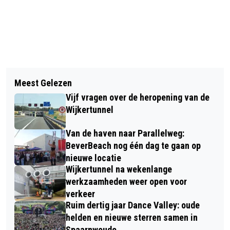
Vorig artikel
Volgend artikel
VERMISTE EN GEVONDEN DIEREN
Meest Gelezen
BEVERWIJK HEEFT VOOR ÉÉN DAG
DIERENAMBULANCE KENNEMERLAND
Vijf vragen over de heropening van de
ZIJN EIGEN STRAND: BEVER BEACH
Wijkertunnel
Van de haven naar Parallelweg:
BeverBeach nog één dag te gaan op
nieuwe locatie
Wijkertunnel na wekenlange
werkzaamheden weer open voor
verkeer
Ruim dertig jaar Dance Valley: oude
helden en nieuwe sterren samen in
Spaarnwoude