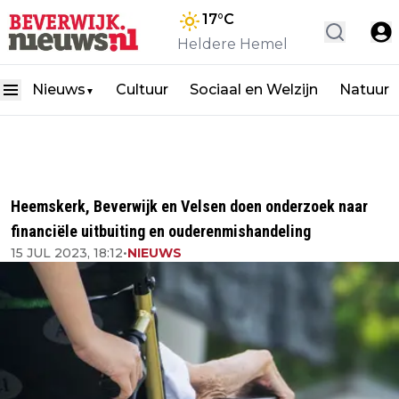
17
°C
Heldere Hemel
Nieuws
Cultuur
Sociaal en Welzijn
Natuur
▼
Heemskerk, Beverwijk en Velsen doen onderzoek naar
financiële uitbuiting en ouderenmishandeling
15 JUL 2023, 18:12
•
NIEUWS