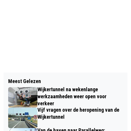
Vorig artikel
Volgend artikel
TELSTAR SCHUIFT ULRICH
Meest Gelezen
BRANDWEERLIEDEN HELPEN BIJ
LANDVREUGD NAAR VOREN ALS
Wijkertunnel na wekenlange
"BIJNA" TE WATER GERAAKTE AUTO
HOOFDTRAINER, ANTHONY CORREIA
werkzaamheden weer open voor
verkeer
ASSISTENT
Vijf vragen over de heropening van de
Wijkertunnel
Van de haven naar Parallelweg: