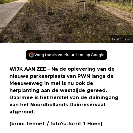
Jorrit ’t Hoen
Voeg toe als voorkeursbron op Google
WIJK AAN ZEE – Na de oplevering van de
nieuwe parkeerplaats van PWN langs de
Meeuweweg in mei is nu ook de
herplanting aan de westzijde gereed.
Daarmee is het herstel van de duiningang
van het Noordhollands Duinreservaat
afgerond.
(bron: TenneT / foto's: Jorrit ’t Hoen)