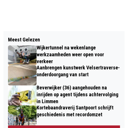
Vorig artikel
Volgend artikel
FOTOKRING HEEMSKERK MET
Meest Gelezen
TENNET SCHRIJFT FOTOWEDSTRIJD
EXPOSITIE ‘NATUUR IN DE IJMOND’ IN
Wijkertunnel na wekenlange
UIT VOOR WERK OP ‘ZANDKASTEEL’
STADHUIS BEVERWIJK
werkzaamheden weer open voor
STRAND VELSEN-NOORD
verkeer
Aanbrengen kunstwerk Velsertraverse-
onderdoorgang van start
Beverwijker (36) aangehouden na
inrijden op agent tijdens achtervolging
in Limmen
Kortebaandraverij Santpoort schrijft
geschiedenis met recordomzet