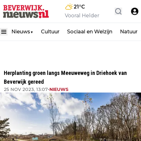
21
°C
Vooral Helder
Nieuws
Cultuur
Sociaal en Welzijn
Natuur
▼
Herplanting groen langs Meeuweweg in Driehoek van
Beverwijk gereed
25 NOV 2023, 13:07
•
NIEUWS