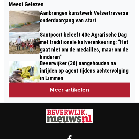
HONDERDEN KITESURFERS ‘HOEK TOT
Meest Gelezen
SCHADELIJKE STOFFEN ROND
HELDER’ VAN START VOOR ICONISCHE
Aanbrengen kunstwerk Velsertraverse-
STAALFABRIEK IN JAREN 70 AL
TOCHT VAN 130 KILOMETER
onderdoorgang van start
GEMETEN
Santpoort beleeft 40e Agrarische Dag
met traditionele kalverenkeuring: “Het
gaat niet om de medailles, maar om de
kinderen”
Beverwijker (36) aangehouden na
inrijden op agent tijdens achtervolging
in Limmen
Meer artikelen