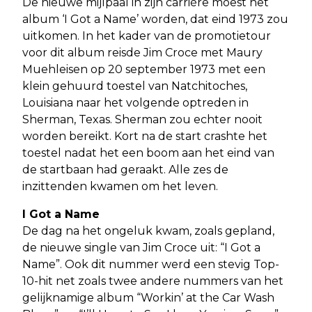
De nieuwe mijlpaal in zijn carrière moest het
album ‘I Got a Name’ worden, dat eind 1973 zou
uitkomen. In het kader van de promotietour
voor dit album reisde Jim Croce met Maury
Muehleisen op 20 september 1973 met een
klein gehuurd toestel van Natchitoches,
Louisiana naar het volgende optreden in
Sherman, Texas. Sherman zou echter nooit
worden bereikt. Kort na de start crashte het
toestel nadat het een boom aan het eind van
de startbaan had geraakt. Alle zes de
inzittenden kwamen om het leven.
I Got a Name
De dag na het ongeluk kwam, zoals gepland,
de nieuwe single van Jim Croce uit: “I Got a
Name”. Ook dit nummer werd een stevig Top-
10-hit net zoals twee andere nummers van het
gelijknamige album “Workin’ at the Car Wash