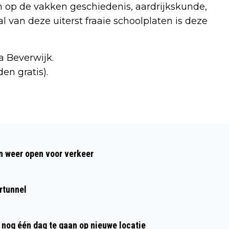
op de vakken geschiedenis, aardrijkskunde,
 van deze uiterst fraaie schoolplaten is deze
a Beverwijk.
en gratis).
Volgend artikel
THE BLUEBIRDS MET ‘GREAT BIG
 weer open voor verkeer
WORLD’ IN KENNEMER THEATER
rtunnel
nog één dag te gaan op nieuwe locatie