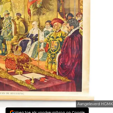
Aangeleverd HGMK
Voeg toe als voorkeursbron op Google