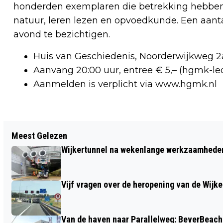
honderden exemplaren die betrekking hebben 
natuur, leren lezen en opvoedkunde. Een aantal
avond te bezichtigen.
Huis van Geschiedenis, Noorderwijkweg 2
Aanvang 20:00 uur, entree € 5,– (hgmk-led
Aanmelden is verplicht via www.hgmk.nl
Vorig artikel
Meest Gelezen
KINDEREN ALS ‘LEVEND STANDBEELD’
Wijkertunnel na wekenlange werkzaamheden
TIJDENS WORLD LIVING STATUES
FESTIVAL
Vijf vragen over de heropening van de Wijke
Van de haven naar Parallelweg: BeverBeach 