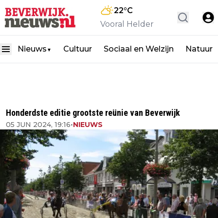
22
°C
Vooral Helder
Nieuws
Cultuur
Sociaal en Welzijn
Natuur
▼
Honderdste editie grootste reünie van Beverwijk
05 JUN 2024, 19:16
•
NIEUWS