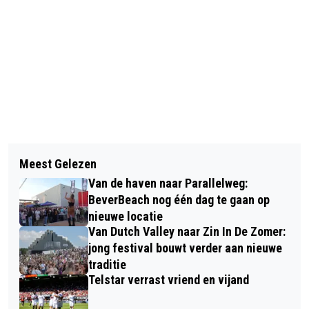
Vorig artikel
Volgend artikel
ZEEPKISTENRACE WIJK AAN ZEE
Meest Gelezen
VANDAAG IN HET DUIN #28: OP ZOEK
BRUIST WEER VAN LEVEN!
Van de haven naar Parallelweg:
NAAR DE BIJENORCHIS
BeverBeach nog één dag te gaan op
nieuwe locatie
Van Dutch Valley naar Zin In De Zomer:
jong festival bouwt verder aan nieuwe
traditie
Telstar verrast vriend en vijand