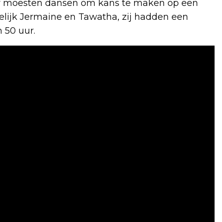
aar moesten dansen om kans te maken op een
delijk Jermaine en Tawatha, zij hadden een
n 50 uur.