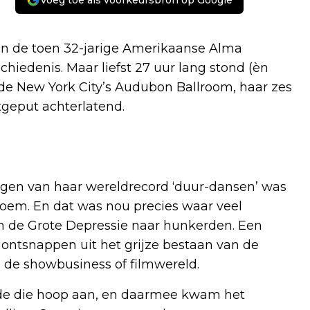
Voeg toe als voorkeursbron op Google
won de toen 32-jarige Amerikaanse Alma
iedenis. Maar liefst 27 uur lang stond (èn
 de New York City’s Audubon Ballroom, haar zes
tgeput achterlatend.
igen van haar wereldrecord ‘duur-dansen’ was
oem. En dat was nou precies waar veel
 de Grote Depressie naar hunkerden. Een
ontsnappen uit het grijze bestaan van de
n de showbusiness of filmwereld.
e die hoop aan, en daarmee kwam het