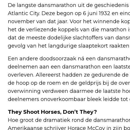
De langste dansmarathon uit de geschiedenis is
Atlantic City. Deze begon op 6 juni 1932 en e
november van dat jaar. Voor het winnende kopp
het de verliezende koppels van die marathon is
dat de meeste dodelijke slachtoffers van dansm
gevolg van het langdurige slaaptekort raakten
Een andere doodsoorzaak ná een dansmaratho
deelnemen aan een dansmarathon een laatste
overleven. Allereerst hadden ze gedurende d
de hoop op de roem en de geldprijs bij de ov
overwinning verdween daarmee de laatste hoo
deelnemers onoverkoombaar bleek leidde tot ee
They Shoot Horses, Don’t They?
Hoe groot de dramatiek rond de dansmarathons
Amerikaanse schrijver Horace McCoy in zijn b