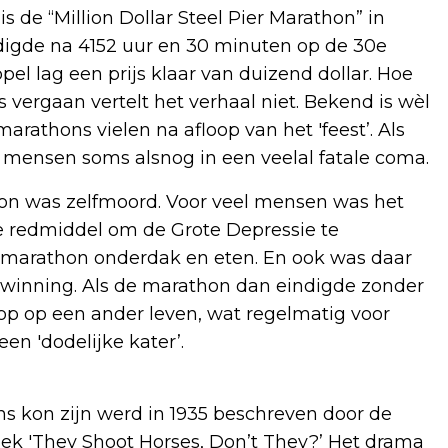
 de “Million Dollar Steel Pier Marathon” in
indigde na 4152 uur en 30 minuten op de 30e
el lag een prijs klaar van duizend dollar. Hoe
 vergaan vertelt het verhaal niet. Bekend is wèl
arathons vielen na afloop van het 'feest’. Als
 mensen soms alsnog in een veelal fatale coma.
n was zelfmoord. Voor veel mensen was het
 redmiddel om de Grote Depressie te
e marathon onderdak en eten. En ook was daar
erwinning. Als de marathon dan eindigde zonder
p op een ander leven, wat regelmatig voor
n 'dodelijke kater’.
 kon zijn werd in 1935 beschreven door de
oek 'They Shoot Horses, Don’t They?’ Het drama