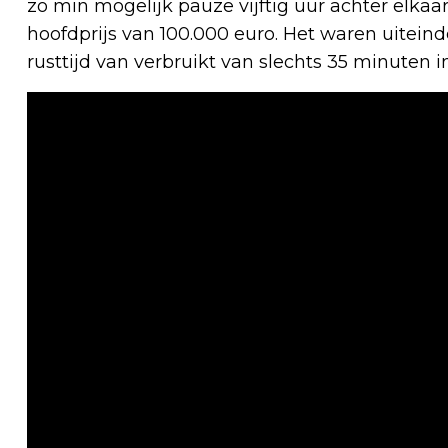
zo min mogelijk pauze vijftig uur achter elk
hoofdprijs van 100.000 euro. Het waren uitein
rusttijd van verbruikt van slechts 35 minuten i