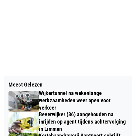
Vorig artikel
Volgend artikel
MET DE LONKENDE LEESTAFEL VOOR
Meest Gelezen
CENTRUM BEVERWIJK BELEEFT
SENIOREN KOMT DE BIBLIOTHEEK
Wijkertunnel na wekenlange
TRANSPORTDAG OP ZATERDAG 15
NAAR JE TOE!
werkzaamheden weer open voor
JUNI
verkeer
Beverwijker (36) aangehouden na
inrijden op agent tijdens achtervolging
in Limmen
Kortebaandraverij Santpoort schrijft