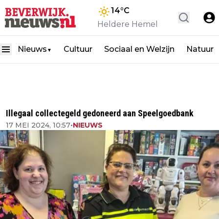
14
°C
Heldere Hemel
Nieuws
Cultuur
Sociaal en Welzijn
Natuur
▼
Illegaal collectegeld gedoneerd aan Speelgoedbank
17 MEI 2024, 10:57
•
NIEUWS