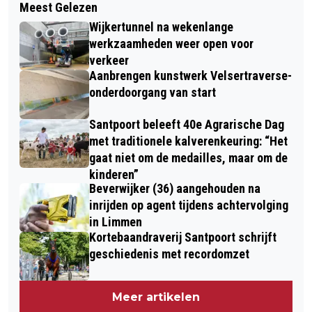
Meest Gelezen
NIEUW MAATWERKTRAJECT VOOR
BEVERWIJK: REANIMATIE
Wijkertunnel na wekenlange
ZIJ-INSTROMERS KINDEROPVANG
SLACHTOFFER
werkzaamheden weer open voor
verkeer
Aanbrengen kunstwerk Velsertraverse-
onderdoorgang van start
Santpoort beleeft 40e Agrarische Dag
met traditionele kalverenkeuring: “Het
gaat niet om de medailles, maar om de
kinderen”
Beverwijker (36) aangehouden na
inrijden op agent tijdens achtervolging
in Limmen
Kortebaandraverij Santpoort schrijft
geschiedenis met recordomzet
Meer artikelen