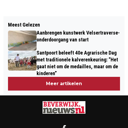
Vorig artikel
Volgend artikel
BOSW8ER IN DE KLAS – AFLEVERING
Meest Gelezen
GEBOORTEN, HUWELIJKEN EN
15: KIKKERS EN PADDEN
Aanbrengen kunstwerk Velsertraverse-
GEREGISTREERD PARTNERSCHAPPEN
onderdoorgang van start
EN OVERLIJDENS
Santpoort beleeft 40e Agrarische Dag
met traditionele kalverenkeuring: “Het
gaat niet om de medailles, maar om de
kinderen”
Meer artikelen