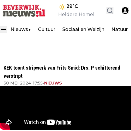
29
°C
Heldere Hemel
Nieuws
Cultuur
Sociaal en Welzijn
Natuur
▼
KEK toont stripwerk van Frits Smid: Drs. P schitterend
verstript
30 MEI 2024, 17:55
•
NIEUWS