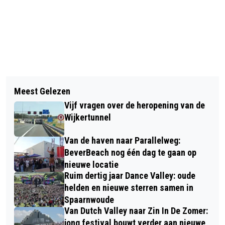
Vorig artikel
Volgend artikel
NOORDZEEKANAALGEBIED KRIJGT €
Meest Gelezen
OPENING PEUTERPLEIN
50 MILJOEN VOOR VERBETERING
Vijf vragen over de heropening van de
KINDCENTRUM DE BAREEL
LEEFKWALITEIT
Wijkertunnel
HEEMSKERK
Van de haven naar Parallelweg:
BeverBeach nog één dag te gaan op
nieuwe locatie
Ruim dertig jaar Dance Valley: oude
helden en nieuwe sterren samen in
Spaarnwoude
Van Dutch Valley naar Zin In De Zomer:
jong festival bouwt verder aan nieuwe