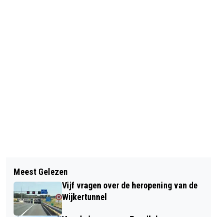
Vorig artikel
Volgend artikel
KINDEREN TEKENEN HUN EIGEN
Meest Gelezen
BEROEPENMARKT VOOR STUDENTEN
KUNSTWERK IN PIETER VERMEULEN
Vijf vragen over de heropening van de
OP NOVA COLLEGE
MUSEUM
Wijkertunnel
HAARLEMMERMEER