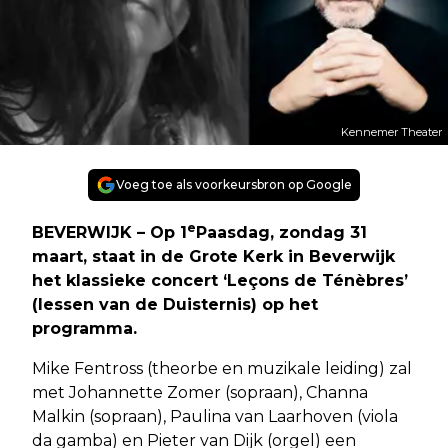
Kennemer Theater
Voeg toe als voorkeursbron op Google
e
BEVERWIJK – Op 1
Paasdag, zondag 31
maart, staat in de Grote Kerk in Beverwijk
het klassieke concert ‘Leçons de Ténèbres’
(lessen van de Duisternis) op het
programma.
Mike Fentross (theorbe en muzikale leiding) zal
met Johannette Zomer (sopraan), Channa
Malkin (sopraan), Paulina van Laarhoven (viola
da gamba) en Pieter van Dijk (orgel) een