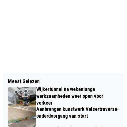
Vorig artikel
Volgend artikel
OPTREDEN SHOOT THE BREEZE
Meest Gelezen
COLUMN BLIK VAN CO: "DOET 'N
ZATERDAG OP DE BREESTRAAT
Wijkertunnel na wekenlange
ANDER VERKEERSBORD WONDEREN?"
werkzaamheden weer open voor
verkeer
Aanbrengen kunstwerk Velsertraverse-
onderdoorgang van start