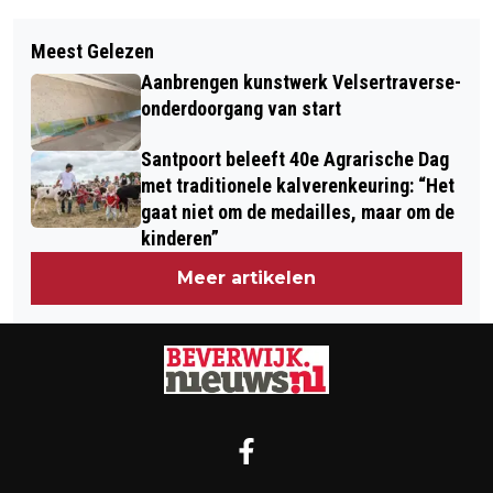
Vorig artikel
Volgend artikel
MEER AANDACHT VOOR
Meest Gelezen
HGMK-LEZING: DE ADELSBOEKEN VAN
ZELFMOORDPREVENTIE MET 1KZ1EJ3
Aanbrengen kunstwerk Velsertraverse-
MARQUETTE
BANKJES
onderdoorgang van start
Santpoort beleeft 40e Agrarische Dag
met traditionele kalverenkeuring: “Het
gaat niet om de medailles, maar om de
kinderen”
Meer artikelen