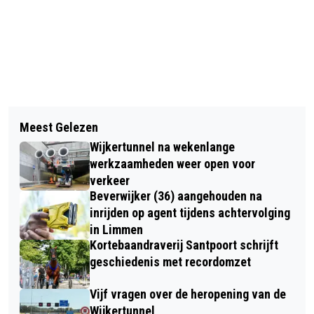
Vorig artikel
Volgend artikel
BLACK FRIDAY: KOOPJESFESTIJN
Meest Gelezen
FIETSER ERNSTIG GEWOND NA
ROEPT STEEDS MEER WEERSTAND OP
Wijkertunnel na wekenlange
AANRIJDING BEVERWIJK
EN VOEDT LUDIEKE ACTIES
werkzaamheden weer open voor
verkeer
Beverwijker (36) aangehouden na
inrijden op agent tijdens achtervolging
in Limmen
Kortebaandraverij Santpoort schrijft
geschiedenis met recordomzet
Vijf vragen over de heropening van de
Wijkertunnel