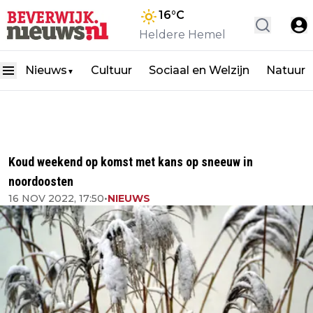
16
°C
Heldere Hemel
Nieuws
Cultuur
Sociaal en Welzijn
Natuur
▼
Koud weekend op komst met kans op sneeuw in
noordoosten
16 NOV 2022, 17:50
•
NIEUWS