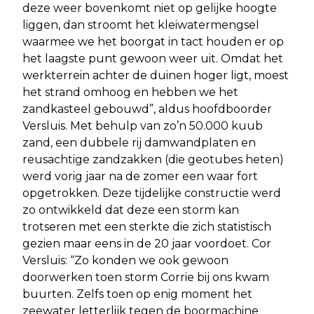
deze weer bovenkomt niet op gelijke hoogte
liggen, dan stroomt het kleiwatermengsel
waarmee we het boorgat in tact houden er op
het laagste punt gewoon weer uit. Omdat het
werkterrein achter de duinen hoger ligt, moest
het strand omhoog en hebben we het
zandkasteel gebouwd”, aldus hoofdboorder
Versluis. Met behulp van zo’n 50.000 kuub
zand, een dubbele rij damwandplaten en
reusachtige zandzakken (die geotubes heten)
werd vorig jaar na de zomer een waar fort
opgetrokken. Deze tijdelijke constructie werd
zo ontwikkeld dat deze een storm kan
trotseren met een sterkte die zich statistisch
gezien maar eens in de 20 jaar voordoet. Cor
Versluis: “Zo konden we ook gewoon
doorwerken toen storm Corrie bij ons kwam
buurten. Zelfs toen op enig moment het
zeewater letterlijk tegen de boormachine