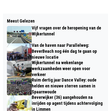
Vorig artikel
Volgend artikel
GEMEENTERAAD BEVERWIJK STELT
Meest Gelezen
PERSOONLIJKE MUZIKALE
ONTWIKKELSTRATEGIE VOOR
Vijf vragen over de heropening van de
CABARETAVOND IN KENNEMER
SPOORZONE VAST
Wijkertunnel
THEATER MET ROSA DA SILVA
Van de haven naar Parallelweg:
BeverBeach nog één dag te gaan op
nieuwe locatie
Wijkertunnel na wekenlange
werkzaamheden weer open voor
verkeer
Ruim dertig jaar Dance Valley: oude
helden en nieuwe sterren samen in
Spaarnwoude
Beverwijker (36) aangehouden na
inrijden op agent tijdens achtervolging
in Limmen