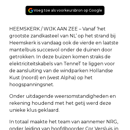
Voeg toe als voorkeursbron op Google
HEEMSKERK / WIJK AAN ZEE – Vanaf ‘het
grootste zandkasteel van NL’ op het strand bij
Heemskerk is vandaag ook de vierde en laatste
mantelbuis succesvol onder de duinen door
getrokken. In deze buizen komen straks de
elektriciteitskabels van TenneT te liggen voor
de aansluiting van de windparken Hollandse
Kust (noord) en (west Alpha) op het
hoogspanningsnet.
Onder uitdagende weersomstandigheden en
rekening houdend met het getij werd deze
unieke klus geklaard.
In totaal maakte het team van aannemer NRG,
onder leiding van hoofdboorder Cor Versluis, in