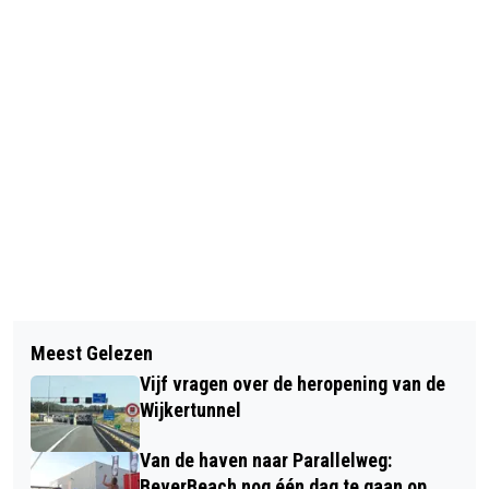
Vorig artikel
Volgend artikel
BEVERWIJK ONTVANGT 2,2 MILJOEN
Meest Gelezen
NA HET WEEKEND VOLOP ZON EN
EURO VAN RIJK VOOR WONINGBOUW
Vijf vragen over de heropening van de
TEMPERATUREN TOT 30 GRADEN
Wijkertunnel
VERWACHT
Van de haven naar Parallelweg:
BeverBeach nog één dag te gaan op