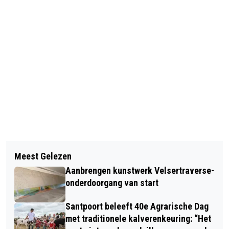
Vorig artikel
Volgend artikel
PLAFOND ZEEMAN HAARLEM KOMT
Meest Gelezen
SIEP START EIGENHANDIG AANLEG
GEDEELTELIJK NAAR BENEDEN,
Aanbrengen kunstwerk Velsertraverse-
SKATEBAAN WIJK AAN ZEE
PUBLIEK EN PERSONEEL KOMEN MET
onderdoorgang van start
SCHRIK VRIJ
Santpoort beleeft 40e Agrarische Dag
met traditionele kalverenkeuring: “Het