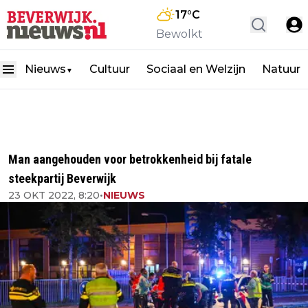
17
°C
Bewolkt
Nieuws
Cultuur
Sociaal en Welzijn
Natuur
▼
Man aangehouden voor betrokkenheid bij fatale
steekpartij Beverwijk
23 OKT 2022, 8:20
•
NIEUWS