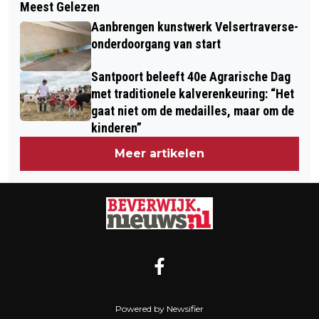
Meest Gelezen
DE UFO’S VAN SOESTERBERG EN
Aanbrengen kunstwerk Velsertraverse-
PERFECT DAYS IN FILMHUIS DE
onderdoorgang van start
CIRKEL
Santpoort beleeft 40e Agrarische Dag
met traditionele kalverenkeuring: “Het
gaat niet om de medailles, maar om de
kinderen”
Meer artikelen
Powered by Newsifier