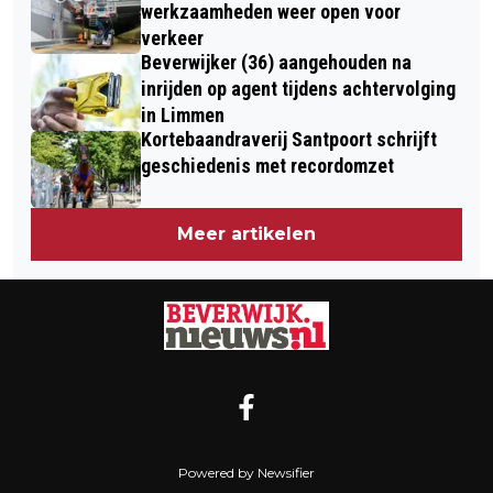
MET WIM KIEFT IN KENNEMER
STADHUIS BEVERWIJK
werkzaamheden weer open voor
THEATER
verkeer
Beverwijker (36) aangehouden na
inrijden op agent tijdens achtervolging
in Limmen
Kortebaandraverij Santpoort schrijft
geschiedenis met recordomzet
Meer artikelen
Powered by Newsifier