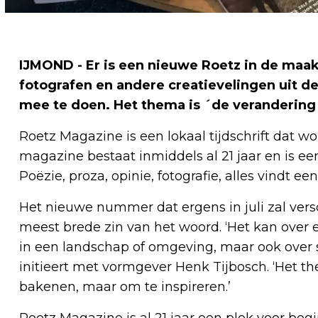
IJMOND - Er is een nieuwe Roetz in de maak
fotografen en andere creatievelingen uit d
mee te doen. Het thema is ´de verandering
Roetz Magazine is een lokaal tijdschrift dat w
magazine bestaat inmiddels al 21 jaar en is ee
Poëzie, proza, opinie, fotografie, alles vindt een
Het nieuwe nummer dat ergens in juli zal versc
meest brede zin van het woord. ‘Het kan over 
in een landschap of omgeving, maar ook over st
initieert met vormgever Henk Tijbosch. ‘Het the
bakenen, maar om te inspireren.’
Roetz Magazine is al 21 jaar een plek voor beg