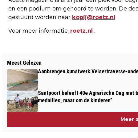
en een podium om gehoord te worden. De deadl
gestuurd worden naar
kopij@roetz.nl
Voor meer informatie:
roetz.nl
.
Vorig artikel
Meest Gelezen
KASTEELTUINCONCERT KASTEEL
Aanbrengen kunstwerk Velsertraverse-onde
ASSUMBURG MET NEDERLANDS JEUGD
ACCORDEON ORKEST EN HANGFOLK
Santpoort beleeft 40e Agrarische Dag met tr
medailles, maar om de kinderen”
Meer a