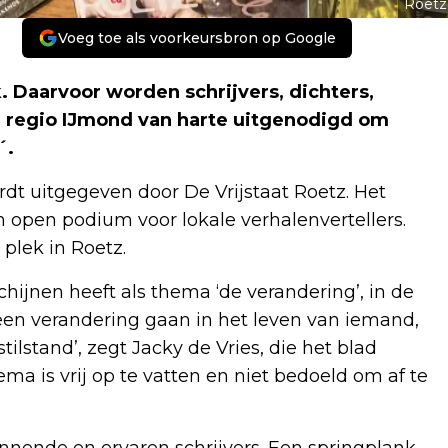
Roetz
Voeg toe als voorkeursbron op Google
. Daarvoor worden schrijvers, dichters,
e regio IJmond van harte uitgenodigd om
´.
ordt uitgegeven door De Vrijstaat Roetz. Het
n open podium voor lokale verhalenvertellers.
 plek in Roetz.
hijnen heeft als thema ‘de verandering’, in de
een verandering gaan in het leven van iemand,
ilstand’, zegt Jacky de Vries, die het blad
ma is vrij op te vatten en niet bedoeld om af te
innende en ervaren schrijvers. Een springplank