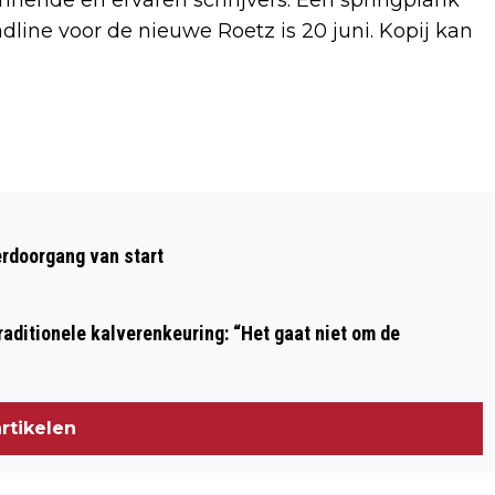
ine voor de nieuwe Roetz is 20 juni. Kopij kan
Volgend artikel
KIJK- EN DOEDAG SIG-DAGCENTRUM
rdoorgang van start
WISSELWERK
aditionele kalverenkeuring: “Het gaat niet om de
rtikelen