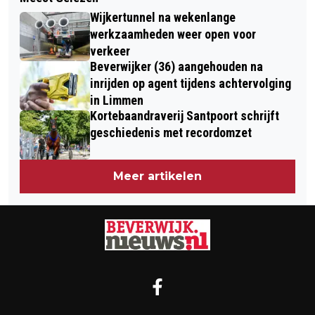
IN DE BAN VAN DE RINGEN (#7): 'ME
'GEBAKKEN SPONS'
Wijkertunnel na wekenlange
TARZAN, YOU WELCOME'
werkzaamheden weer open voor
verkeer
Beverwijker (36) aangehouden na
inrijden op agent tijdens achtervolging
in Limmen
Kortebaandraverij Santpoort schrijft
geschiedenis met recordomzet
Meer artikelen