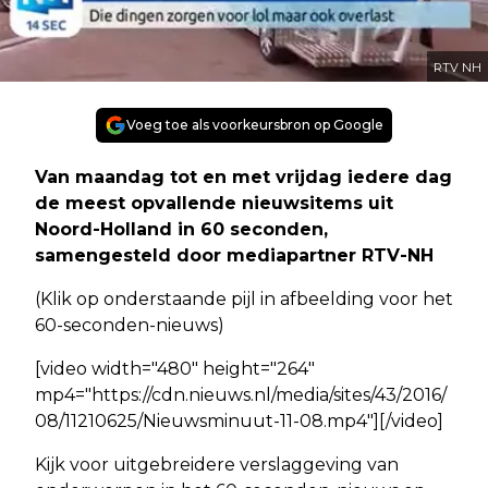
RTV NH
Voeg toe als voorkeursbron op Google
Van maandag tot en met vrijdag iedere dag
de meest opvallende nieuwsitems uit
Noord-Holland in 60 seconden,
samengesteld door mediapartner RTV-NH
(Klik op onderstaande pijl in afbeelding voor het
60-seconden-nieuws)
[video width="480" height="264"
mp4="https://cdn.nieuws.nl/media/sites/43/2016/
08/11210625/Nieuwsminuut-11-08.mp4"][/video]
Kijk voor uitgebreidere verslaggeving van