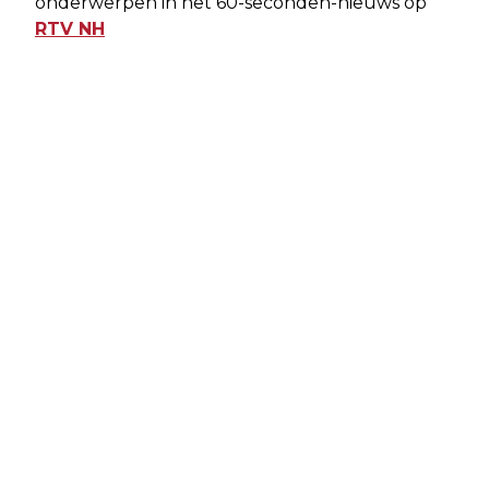
onderwerpen in het 60-seconden-nieuws op
RTV NH