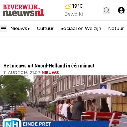
19
°C
Bewolkt
Nieuws
Cultuur
Sociaal en Welzijn
Natuur
▼
Het nieuws uit Noord-Holland in één minuut
11 AUG 2016, 21:07
•
NIEUWS