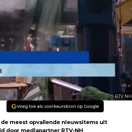
RTV NH
Voeg toe als voorkeursbron op Google
 de meest opvallende nieuwsitems uit
ld door mediapartner RTV-NH