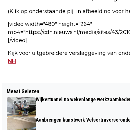
(Klik op onderstaande pijl in afbeelding voor
[video width="480" height="264"
mp4="https://cdn.nieuws.nl/media/sites/43/2
[/video]
Kijk voor uitgebreidere verslaggeving van o
NH
Vorig artikel
Meest Gelezen
VANDAAG TOT 16.00 UUR: OPEN DAG
Wijkertunnel na wekenlange werkzaamheden
MARQUANT SPORT VOOR SENIOREN
Aanbrengen kunstwerk Velsertraverse-onde