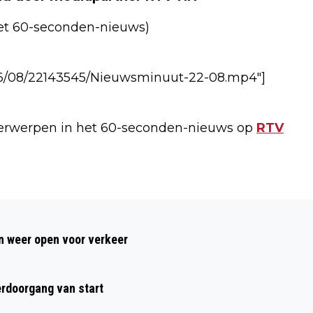
 het 60-seconden-nieuws)
016/08/22143545/Nieuwsminuut-22-08.mp4"]
nderwerpen in het 60-seconden-nieuws op
RTV
Volgend artikel
COLUMN VAN DE DAG / OSTEOPATHIE:
 weer open voor verkeer
EEN GOED ALTERNATIEF (#10)
rdoorgang van start