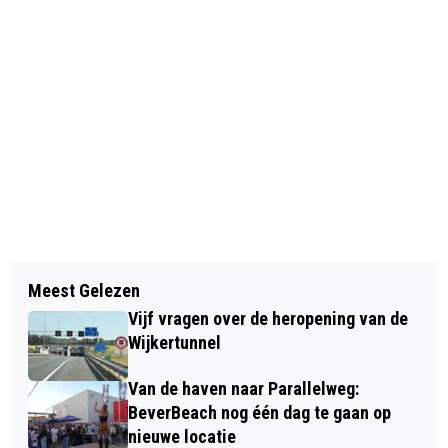
Vorig artikel
Volgend artikel
PRAKTIJKONDERSTEUNER EN
Meest Gelezen
VERMISTE EN GEVONDEN DIEREN
BUURTSPORTCOACH ORGANISEREN
Vijf vragen over de heropening van de
DIERENAMBULANCE KENNEMERLAND
WEKELIJKSE WANDELINGEN IN
Wijkertunnel
BEVERWIJK
Van de haven naar Parallelweg:
BeverBeach nog één dag te gaan op
nieuwe locatie