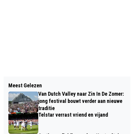
Vorig artikel
Volgend artikel
VERHAAL VAN DE DAG:
Meest Gelezen
BASISSCHOOLSCHOLIEREN
PRIKKELDRAAD, OORLOGSTUIG VOOR
Van Dutch Valley naar Zin In De Zomer:
BEVERWIJK BOUWEN
THUISGEBRUIK
jong festival bouwt verder aan nieuwe
‘VERANDERMACHINE’; AFVAL WORDT
traditie
Telstar verrast vriend en vijand
GRONDSTOF!