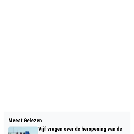
Vorig artikel
Volgend artikel
STEEKINCIDENT DRIEHUIS VELSEN,
Meest Gelezen
VOEDSELBANK IJMOND-NOORD ZOEKT
PERSOON OVERLEDEN
Vijf vragen over de heropening van de
MET SPOED NIEUWE VRIJWILLIGERS