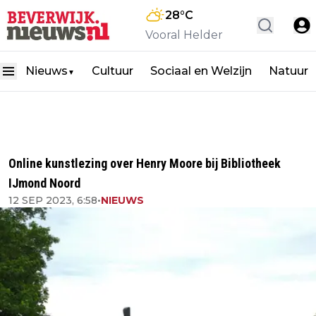
28
°C
Vooral Helder
Nieuws
Cultuur
Sociaal en Welzijn
Natuur
▼
Online kunstlezing over Henry Moore bij Bibliotheek
IJmond Noord
12 SEP 2023, 6:58
•
NIEUWS