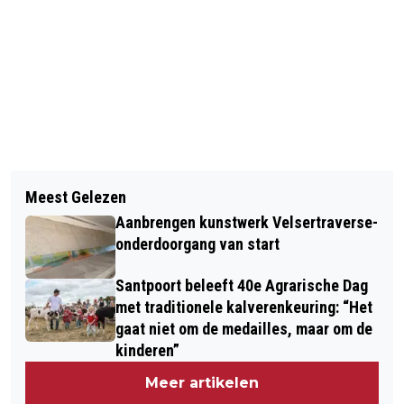
Vorig artikel
Volgend artikel
BEVERWIJKSE VARKENS SMULLEN
Meest Gelezen
KUUK EN TATA PLANTEN BOMEN BIJ
VAN JAPANSE DUIZENDKNOOP
Aanbrengen kunstwerk Velsertraverse-
FORTA
onderdoorgang van start
Santpoort beleeft 40e Agrarische Dag
met traditionele kalverenkeuring: “Het
gaat niet om de medailles, maar om de
kinderen”
Meer artikelen