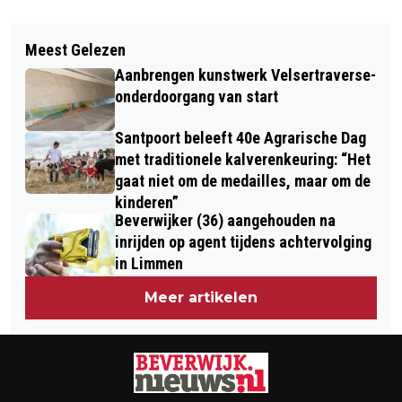
Vorig artikel
Volgend artikel
10E EDITIE OMLOOP VAN ZANDVOORT
Meest Gelezen
VERMISTE EN GEVONDEN DIEREN
ZET 4000 SPORTIEVELINGEN OP DE
Aanbrengen kunstwerk Velsertraverse-
DIERENAMBULANCE KENNEMERLAND
TRAPPERS
onderdoorgang van start
Santpoort beleeft 40e Agrarische Dag
met traditionele kalverenkeuring: “Het
gaat niet om de medailles, maar om de
kinderen”
Beverwijker (36) aangehouden na
inrijden op agent tijdens achtervolging
in Limmen
Meer artikelen