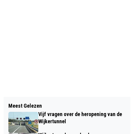
Vorig artikel
Volgend artikel
ITALIAANSE STUDENTEN EN CASTOR
Meest Gelezen
NOVA COLLEGE BEVERWIJK OPENT
COLLEGE HIELDEN EEN
Vijf vragen over de heropening van de
PLUSPUNT ‘DO(N’T) (QU)IT
ECOCONFERENTIE
Wijkertunnel