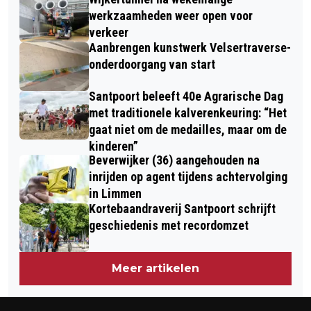
VOORSTELLING IN HET SIGGY
werkzaamheden weer open voor
THEATER!
verkeer
Aanbrengen kunstwerk Velsertraverse-
onderdoorgang van start
Santpoort beleeft 40e Agrarische Dag
met traditionele kalverenkeuring: “Het
gaat niet om de medailles, maar om de
kinderen”
Beverwijker (36) aangehouden na
inrijden op agent tijdens achtervolging
in Limmen
Kortebaandraverij Santpoort schrijft
geschiedenis met recordomzet
Meer artikelen