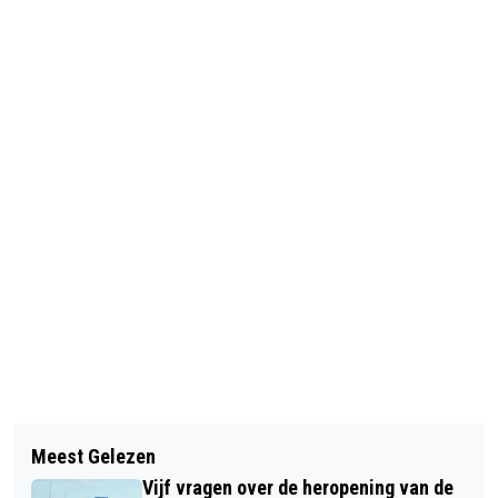
Vorig artikel
Volgend artikel
REGIO: RAVAGE NA PLOFKRAAK OP
Meest Gelezen
KIJKEN OF HET KLIKT IN DE
RIJKSSTRAATWEG HAARLEM
Vijf vragen over de heropening van de