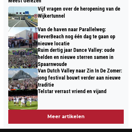
Meest Gelezen
BUSJE IN BRAND OP PARKEERPLAATS
BRAND
Vijf vragen over de heropening van de
VAN HEEMSKERKSE
Wijkertunnel
VOETBALVERENIGING
Van de haven naar Parallelweg:
BeverBeach nog één dag te gaan op
nieuwe locatie
Ruim dertig jaar Dance Valley: oude
helden en nieuwe sterren samen in
Spaarnwoude
Van Dutch Valley naar Zin In De Zomer:
jong festival bouwt verder aan nieuwe
traditie
Telstar verrast vriend en vijand
Meer artikelen