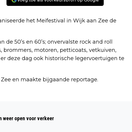
Voeg toe als voorkeursbron op Google
iseerde het Meifestival in Wijk aan Zee de
de 50’s en 60’s; onvervalste rock and roll
 brommers, motoren, petticoats, vetkuiven,
er deze dag ook historische legervoertuigen te
 Zee en maakte bijgaande reportage.
Volgend artikel
THUIS BIJ ERWIN KATER,
 weer open voor verkeer
INITIATIEFNEMER VAN DE