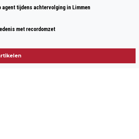
UITKIJKTOREN OP DE KRUISBERG
p agent tijdens achtervolging in Limmen
hiedenis met recordomzet
rtikelen