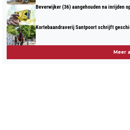
TRAMPOLINES TRAMPOLINEPARK
Beverwijker (36) aangehouden na inrijden o
VERWOEST
Kortebaandraverij Santpoort schrijft gesc
Meer a