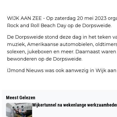
WIJK AAN ZEE - Op zaterdag 20 mei 2023 organ
Rock and Roll Beach Day op de Dorpsweide.
De Dorpsweide stond deze dag in het teken van 
muziek, Amerikaanse automobielen, oldtimers,
solexen, jukeboxen en meer. Daarnaast waren 
bewonderen op de Dorpsweide.
IJmond Nieuws was ook aanwezig in Wijk aan
Vorig artikel
Meest Gelezen
BRAND BLOOMINGDALE OOK TRAGEDIE
Wijkertunnel na wekenlange werkzaamheden
VOOR BUREN; NOG ONVERZEKERDE