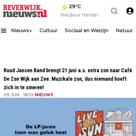
29
°C
Heldere Hemel
Nieuws
Cultuur
Sociaal en Welzijn
Natuur
▼
Ruud Jansen Band brengt 21 juni a.s. extra zon naar Café
De Zon Wijk aan Zee. Muzikale zon, dus niemand hoeft
zich in te smeren!
09 JUN , 18:01
•
NIEUWS