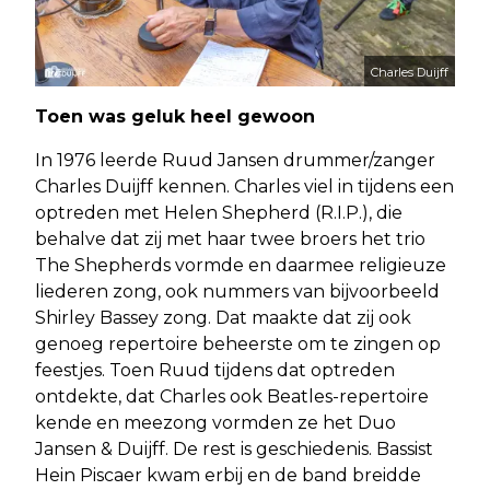
Charles Duijff
Toen was geluk heel gewoon
In 1976 leerde Ruud Jansen drummer/zanger
Charles Duijff kennen. Charles viel in tijdens een
optreden met Helen Shepherd (R.I.P.), die
behalve dat zij met haar twee broers het trio
The Shepherds vormde en daarmee religieuze
liederen zong, ook nummers van bijvoorbeeld
Shirley Bassey zong. Dat maakte dat zij ook
genoeg repertoire beheerste om te zingen op
feestjes. Toen Ruud tijdens dat optreden
ontdekte, dat Charles ook Beatles-repertoire
kende en meezong vormden ze het Duo
Jansen & Duijff. De rest is geschiedenis. Bassist
Hein Piscaer kwam erbij en de band breidde