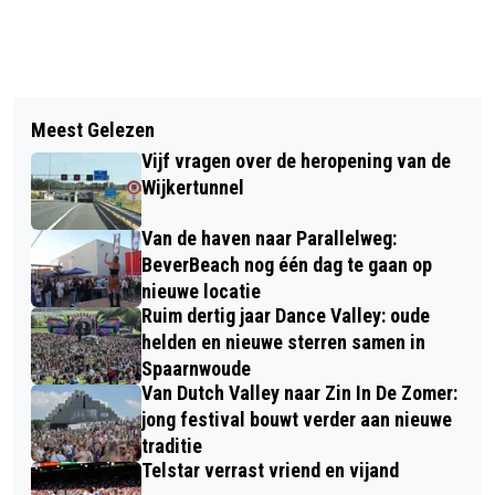
Vorig artikel
Volgend artikel
RIDDERSCHAAKTOERNOOI VOOR
Meest Gelezen
BEVERWIJK VIERT 750 JAAR
KINDEREN TER ERE VAN 750 JAAR
Vijf vragen over de heropening van de
MARKTRECHT MET JUBILEUMFEEST
MARKTRECHT
Wijkertunnel
OP STADHUISPLEIN
Van de haven naar Parallelweg:
BeverBeach nog één dag te gaan op
nieuwe locatie
Ruim dertig jaar Dance Valley: oude
helden en nieuwe sterren samen in
Spaarnwoude
Van Dutch Valley naar Zin In De Zomer:
jong festival bouwt verder aan nieuwe
traditie
Telstar verrast vriend en vijand