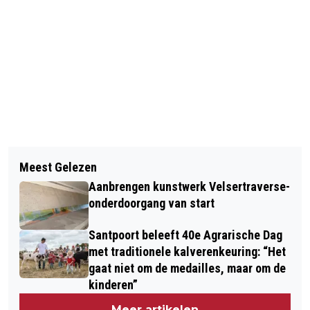
Vorig artikel
Volgend artikel
‘PLANET YOUNG’, NIEUW
Meest Gelezen
OPENING SKATEBAAN WIJK AAN ZEE
SAMENWERKINGSVERBAND
Aanbrengen kunstwerk Velsertraverse-
SPECIALISTISCHE JEUGDHULP REGIO
onderdoorgang van start
ZUID-KENNEMERLAND EN IJMOND
Santpoort beleeft 40e Agrarische Dag
met traditionele kalverenkeuring: “Het
gaat niet om de medailles, maar om de
kinderen”
Meer artikelen