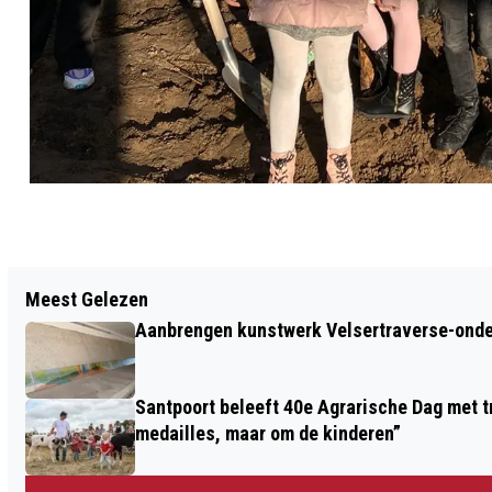
Vorig artikel
Meest Gelezen
MARJAN BERK IN SIGGY THEATER
Aanbrengen kunstwerk Velsertraverse-onde
BEVERWIJK
Santpoort beleeft 40e Agrarische Dag met tr
medailles, maar om de kinderen”