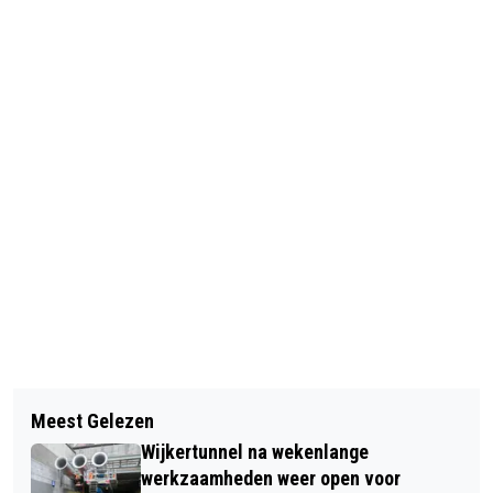
Vorig artikel
Volgend artikel
WEEKPROGRAMMA STICHTING
Meest Gelezen
VERMISTE EN GEVONDEN DIEREN
WELZIJN BEVERWIJK
Wijkertunnel na wekenlange
werkzaamheden weer open voor