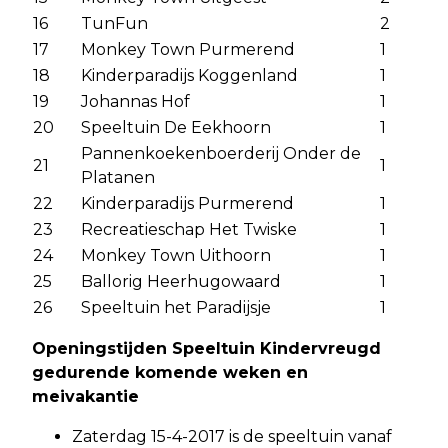
16
TunFun
2
17
Monkey Town Purmerend
1
18
Kinderparadijs Koggenland
1
19
Johannas Hof
1
20
Speeltuin De Eekhoorn
1
Pannenkoekenboerderij Onder de
21
1
Platanen
22
Kinderparadijs Purmerend
1
23
Recreatieschap Het Twiske
1
24
Monkey Town Uithoorn
1
25
Ballorig Heerhugowaard
1
26
Speeltuin het Paradijsje
1
Openingstijden Speeltuin Kindervreugd
gedurende komende weken en
meivakantie
Zaterdag 15-4-2017 is de speeltuin vanaf