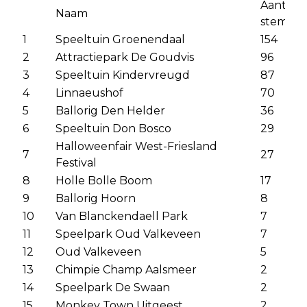
Aantal
Naam
stemme
1
Speeltuin Groenendaal
154
2
Attractiepark De Goudvis
96
3
Speeltuin Kindervreugd
87
4
Linnaeushof
70
5
Ballorig Den Helder
36
6
Speeltuin Don Bosco
29
Halloweenfair West-Friesland
7
27
Festival
8
Holle Bolle Boom
17
9
Ballorig Hoorn
8
10
Van Blanckendaell Park
7
11
Speelpark Oud Valkeveen
7
12
Oud Valkeveen
5
13
Chimpie Champ Aalsmeer
2
14
Speelpark De Swaan
2
15
Monkey Town Uitgeest
2