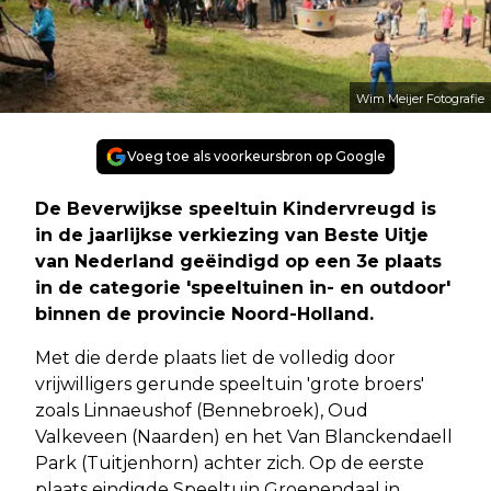
Wim Meijer Fotografie
Voeg toe als voorkeursbron op Google
De Beverwijkse speeltuin Kindervreugd is
in de jaarlijkse verkiezing van Beste Uitje
van Nederland geëindigd op een 3e plaats
in de categorie 'speeltuinen in- en outdoor'
binnen de provincie Noord-Holland.
Met die derde plaats liet de volledig door
vrijwilligers gerunde speeltuin 'grote broers'
zoals Linnaeushof (Bennebroek), Oud
Valkeveen (Naarden) en het Van Blanckendaell
Park (Tuitjenhorn) achter zich. Op de eerste
plaats eindigde Speeltuin Groenendaal in