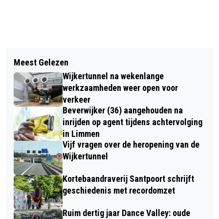
Vorig artikel
Volgend artikel
AUTO GAAT ER VANDOOR NA
Meest Gelezen
VERMISTE EN GEVONDEN DIEREN
STOPTEKEN EN CRASHT IN
Wijkertunnel na wekenlange
DIERENAMBULANCE KENNEMERLAND
BEVERWIJK
werkzaamheden weer open voor
verkeer
Beverwijker (36) aangehouden na
inrijden op agent tijdens achtervolging
in Limmen
Vijf vragen over de heropening van de
Wijkertunnel
Kortebaandraverij Santpoort schrijft
geschiedenis met recordomzet
Ruim dertig jaar Dance Valley: oude