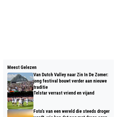
Vorig artikel
Volgend artikel
KINDERBOERDERIJ DE BAAK SLUIT
Meest Gelezen
EXPOSITIE ‘LANDSCHAPPEN’ IN
DEUREN VANWEGE UITBRAAK
Van Dutch Valley naar Zin In De Zomer:
VISSERSHALLEN IJMUIDEN
VOGELGRIEP
jong festival bouwt verder aan nieuwe
traditie
Telstar verrast vriend en vijand
Foto’s van een wereld die steeds droger