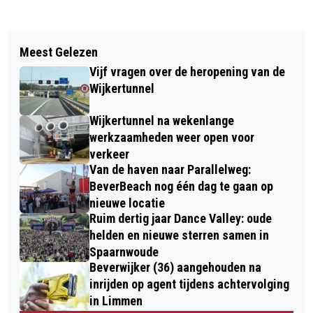
Vorig artikel
Volgend artikel
BITES & BEATS KOMT ERAAN! 20
Meest Gelezen
COLUMN VAN DE DAG: EEN GOEDE
AUGUSTUS BIJ SLOT ASSUMBURG
Vijf vragen over de heropening van de
VAKANTIE BEGINT OP JE WERK!
Wijkertunnel
Wijkertunnel na wekenlange
werkzaamheden weer open voor
verkeer
Van de haven naar Parallelweg:
BeverBeach nog één dag te gaan op
nieuwe locatie
Ruim dertig jaar Dance Valley: oude
helden en nieuwe sterren samen in
Spaarnwoude
Beverwijker (36) aangehouden na
inrijden op agent tijdens achtervolging
in Limmen