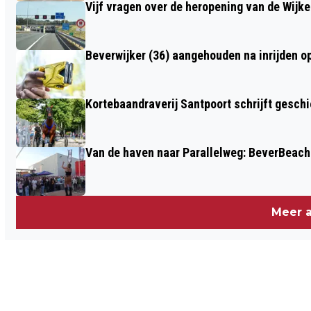
Vijf vragen over de heropening van de Wijke
Beverwijker (36) aangehouden na inrijden o
Kortebaandraverij Santpoort schrijft gesc
Van de haven naar Parallelweg: BeverBeach 
Meer a