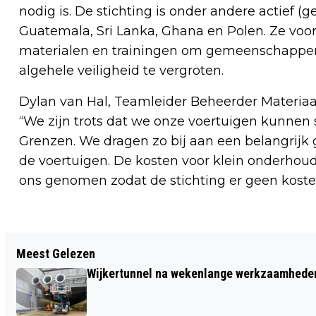
nodig is. De stichting is onder andere actief (
Guatemala, Sri Lanka, Ghana en Polen. Ze voo
materialen en trainingen om gemeenschappen
algehele veiligheid te vergroten.
Dylan van Hal, Teamleider Beheerder Materiaal
“We zijn trots dat we onze voertuigen kunnen
Grenzen. We dragen zo bij aan een belangrijk
de voertuigen. De kosten voor klein onderhoud
ons genomen zodat de stichting er geen kosten
Vorig artikel
Meest Gelezen
MENSEN HAMSTEREN VAPES VOOR
Wijkertunnel na wekenlange werkzaamheden
KOMST SMAAKJESVERBOD