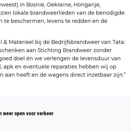
geweest) in Bosnië, Oekraïne, Hongarije,
rzien lokale brandweerlieden van de benodigde
 te beschermen, levens te redden en de
 & Materieel bij de Bedrijfsbrandweer van Tata:
 schenken aan Stichting Brandweer zonder
 goed doel én we verlengen de levensduur van
, apk en eventuele reparaties hebben wij op
 aan heeft en de wagens direct inzetbaar zijn.”
Volgend artikel
NIEUWE JAAR: NA REGEN KOMT...
 weer open voor verkeer
JANUARI BEGINT ZACHT, DAARNA
KANS OP KOUD WINTERWEER