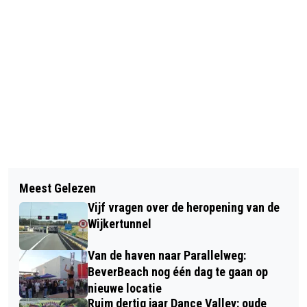
Vorig artikel
Volgend artikel
DSI DOET INSTAP IN VELSEN-NOORD
Meest Gelezen
FOTO-EXPOSITIE ‘OEKRAÏNE’ IN DE
Vijf vragen over de heropening van de
VISSERHALLEN IN IJMUIDEN
Wijkertunnel
Van de haven naar Parallelweg:
BeverBeach nog één dag te gaan op
nieuwe locatie
Ruim dertig jaar Dance Valley: oude