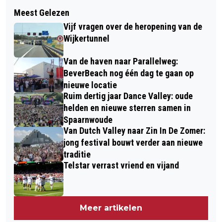
Volgend artikel
NEGENDE SYMFONIE VAN BEETHOVEN
Meest Gelezen
BEVERWIJK GAAT
VANDAAG 200 JAAR GELEDEN IN
Vijf vragen over de heropening van de
VERKEERSVEILIGHEID VERSNELD
PREMIÈRE
Wijkertunnel
AANPAKKEN
Van de haven naar Parallelweg:
BeverBeach nog één dag te gaan op
nieuwe locatie
Ruim dertig jaar Dance Valley: oude
helden en nieuwe sterren samen in
Spaarnwoude
Van Dutch Valley naar Zin In De Zomer:
jong festival bouwt verder aan nieuwe
traditie
Telstar verrast vriend en vijand
Meer artikelen